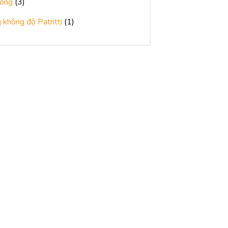
 ong
(3)
 không độ Patritti
(1)
SAVICO
Mật ong Manuka