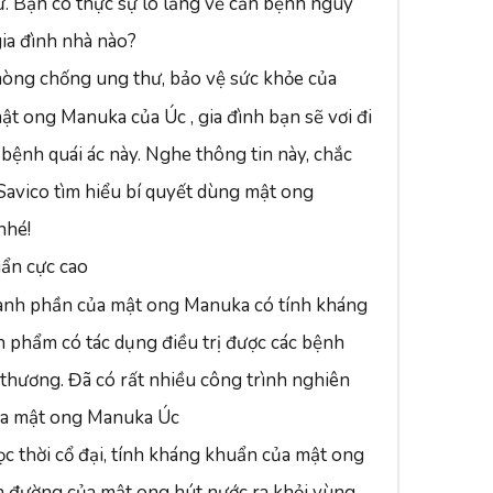
ư. Bạn có thực sự lo lắng về căn bệnh nguy
ia đình nhà nào?
hòng chống ung thư, bảo vệ sức khỏe của
mật ong Manuka của Úc , gia đình bạn sẽ vơi đi
bệnh quái ác này. Nghe thông tin này, chắc
Savico tìm hiểu bí quyết dùng mật ong
nhé!
ẩn cực cao
hành phần của mật ong Manuka có tính kháng
ản phẩm có tác dụng điều trị được các bệnh
t thương. Đã có rất nhiều công trình nghiên
của mật ong Manuka Úc
ọc thời cổ đại, tính kháng khuẩn của mật ong
h đường của mật ong hút nước ra khỏi vùng