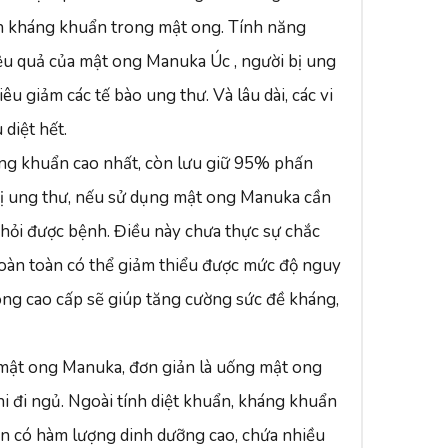
ính kháng khuẩn trong mật ong. Tính năng
ệu quả của mật ong Manuka Úc , người bị ung
u giảm các tế bào ung thư. Và lâu dài, các vi
 diệt hết.
háng khuẩn cao nhất, còn lưu giữ 95% phấn
bị ung thư, nếu sử dụng mật ong Manuka cần
 khỏi được bệnh. Điều này chưa thực sự chắc
oàn toàn có thể giảm thiểu được mức độ nguy
ong cao cấp sẽ giúp tăng cường sức đề kháng,
g mật ong Manuka, đơn giản là uống mật ong
hi đi ngủ. Ngoài tính diệt khuẩn, kháng khuẩn
n có hàm lượng dinh dưỡng cao, chứa nhiều