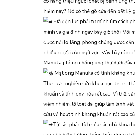
có hàng triệu người chết bị bệnh ung th
hiểm này? Nó có thể gõ cửa đến bất kỳ g
Đã đến lúc phải tự mình tìm cách p
mình và gia đình ngay bây giờ thôi! Với 
được nỗi lo lắng, phòng chống được căn 
nhiều người còn ngờ vực. Vậy hãy cùng 
Manuka phòng chống ung thư dưới đây 
Mật ong Manuka có tính kháng khu
Theo các nghiên cứu khoa học, trong t
khuẩn và tính oxy hóa rất cao. Vì thế, s
viêm nhiễm, lở loét da, giúp làm lành vế
cứu về hoạt tính kháng khuẩn rất cao 
Từ các phân tích của các nhà khoa h
cao nhờ hiện tượng thẩm thấu, dung dịc